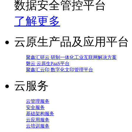
数据安全管控平台
了解更多
云原生产品及应用平台
聚鑫汇研云 研制一体化工业互联网解决方案
磐云 云原生PaaS平台
聚鑫汇云印 数字化文印管理平台
云服务
云管理服务
安全服务
基础架构服务
云应用服务
云培训服务