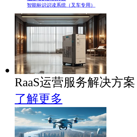
智能标识识读系统（叉车专用）
RaaS运营服务解决方案
了解更多