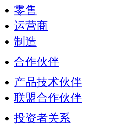
零售
运营商
制造
合作伙伴
产品技术伙伴
联盟合作伙伴
投资者关系