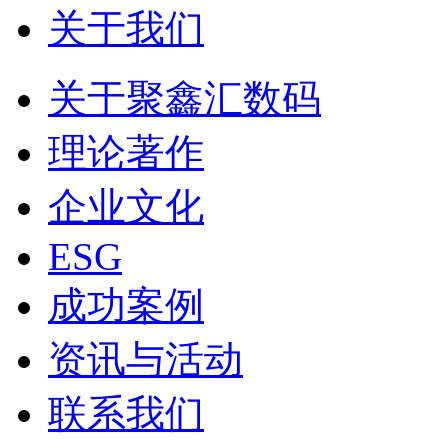
关于我们
关于聚鑫汇数码
理论著作
企业文化
ESG
成功案例
资讯与活动
联系我们