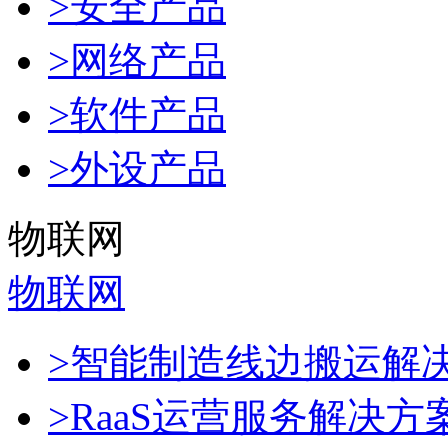
>安全产品
>网络产品
>软件产品
>外设产品
物联网
物联网
>智能制造线边搬运解
>RaaS运营服务解决方