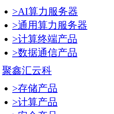
>AI算力服务器
>通用算力服务器
>计算终端产品
>数据通信产品
聚鑫汇云科
>存储产品
>计算产品