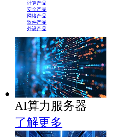
计算产品
安全产品
网络产品
软件产品
外设产品
AI算力服务器
了解更多