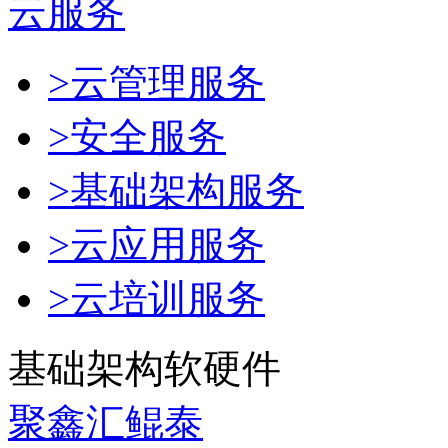
云服务
>云管理服务
>安全服务
>基础架构服务
>云应用服务
>云培训服务
基础架构软硬件
聚鑫汇鲲泰