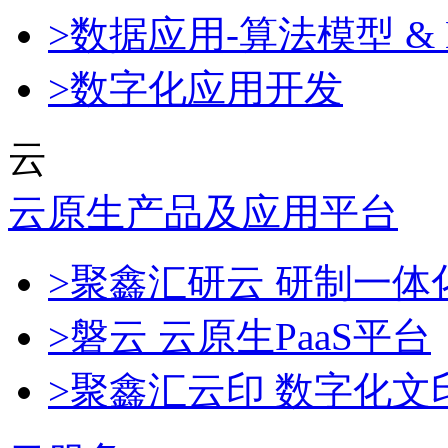
>数据应用-算法模型 & 
>数字化应用开发
云
云原生产品及应用平台
>聚鑫汇研云 研制一
>磐云 云原生PaaS平台
>聚鑫汇云印 数字化文