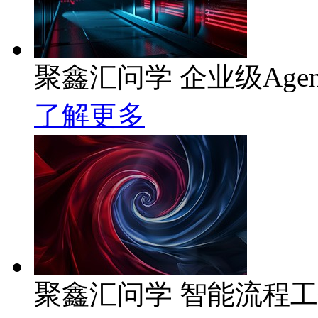
聚鑫汇问学 企业级Age
了解更多
聚鑫汇问学 智能流程