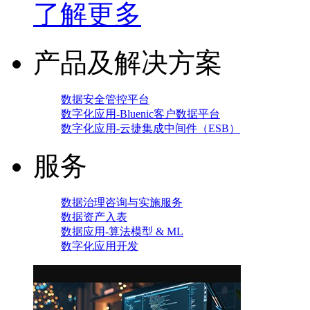
了解更多
产品及解决方案
数据安全管控平台
数字化应用-Bluenic客户数据平台
数字化应用-云捷集成中间件（ESB）
服务
数据治理咨询与实施服务
数据资产入表
数据应用-算法模型 & ML
数字化应用开发