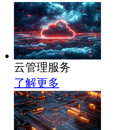
云管理服务
了解更多