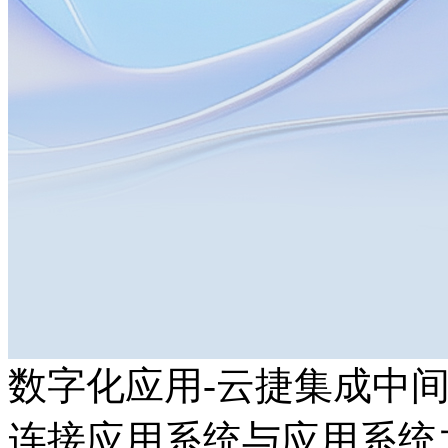
数字化应用-云捷集成中间
连接应用系统与应用系统之间的