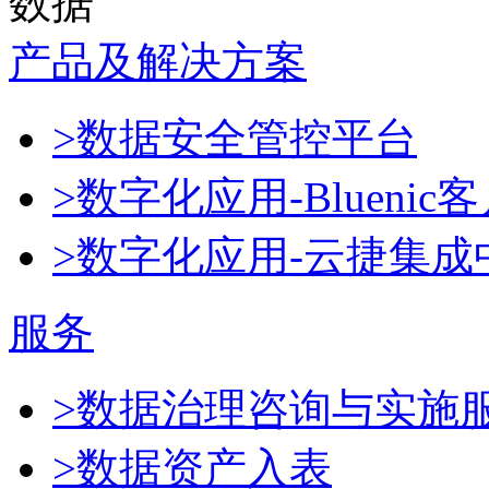
数据
产品及解决方案
>数据安全管控平台
>数字化应用-Blueni
>数字化应用-云捷集成
服务
>数据治理咨询与实施
>数据资产入表