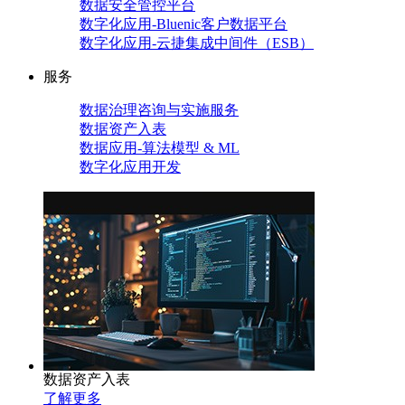
数据安全管控平台
数字化应用-Bluenic客户数据平台
数字化应用-云捷集成中间件（ESB）
服务
数据治理咨询与实施服务
数据资产入表
数据应用-算法模型 & ML
数字化应用开发
数据资产入表
了解更多