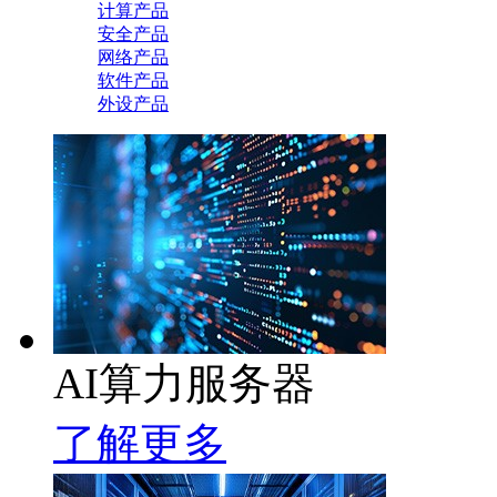
计算产品
安全产品
网络产品
软件产品
外设产品
AI算力服务器
了解更多