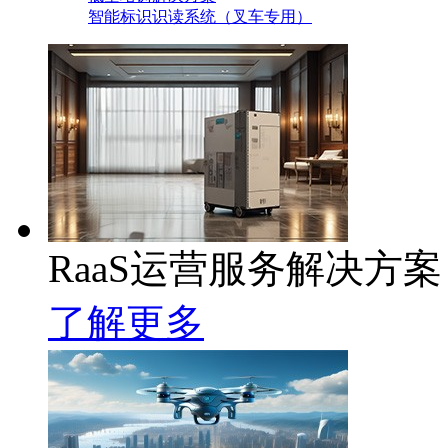
智能标识识读系统（叉车专用）
RaaS运营服务解决方案
了解更多