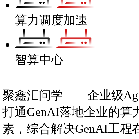
算力调度加速
智算中心
聚鑫汇问学——企业级Age
打通GenAI落地企业的算力
素，综合解决GenAI工程在