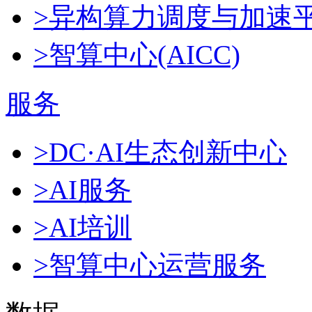
>异构算力调度与加速
>智算中心(AICC)
服务
>DC·AI生态创新中心
>AI服务
>AI培训
>智算中心运营服务