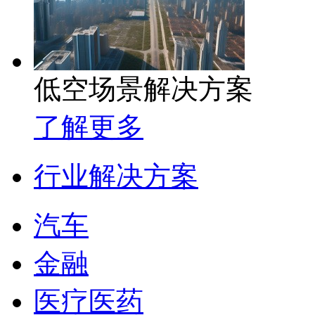
低空场景解决方案
了解更多
行业解决方案
汽车
金融
医疗医药