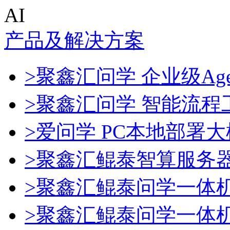
AI
产品及解决方案
>聚鑫汇问学 企业级Age
>聚鑫汇问学 智能流程
>爱问学 PC本地部署
>聚鑫汇鲲泰智算服务
>聚鑫汇鲲泰问学一体
>聚鑫汇鲲泰问学一体机De