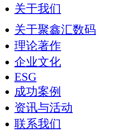
关于我们
关于聚鑫汇数码
理论著作
企业文化
ESG
成功案例
资讯与活动
联系我们