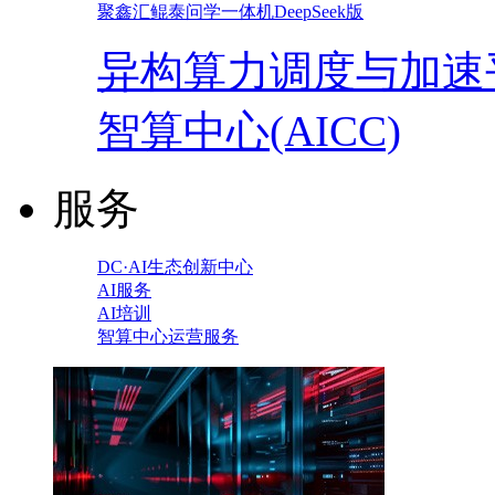
聚鑫汇鲲泰问学一体机DeepSeek版
异构算力调度与加速
智算中心(AICC)
服务
DC·AI生态创新中心
AI服务
AI培训
智算中心运营服务