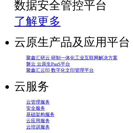
数据安全管控平台
了解更多
云原生产品及应用平台
聚鑫汇研云 研制一体化工业互联网解决方案
磐云 云原生PaaS平台
聚鑫汇云印 数字化文印管理平台
云服务
云管理服务
安全服务
基础架构服务
云应用服务
云培训服务