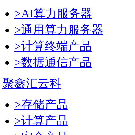
>AI算力服务器
>通用算力服务器
>计算终端产品
>数据通信产品
聚鑫汇云科
>存储产品
>计算产品