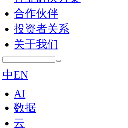
合作伙伴
投资者关系
关于我们
中
EN
AI
数据
云